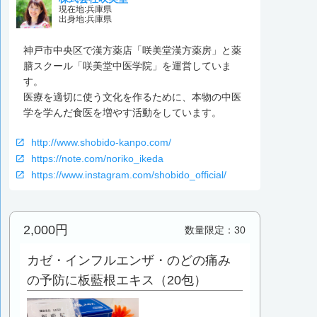
現在地:
兵庫県
出身地:
兵庫県
神戸市中央区で漢方薬店「咲美堂漢方薬房」と薬
膳スクール「咲美堂中医学院」を運営していま
す。
医療を適切に使う文化を作るために、本物の中医
学を学んだ食医を増やす活動をしています。
http://www.shobido-kanpo.com/
https://note.com/noriko_ikeda
https://www.instagram.com/shobido_official/
2,000円
数量限定：30
カゼ・インフルエンザ・のどの痛み
の予防に板藍根エキス（20包）