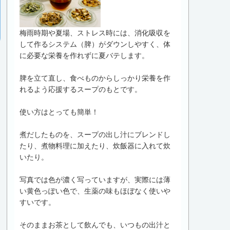
梅雨時期や夏場、ストレス時には、消化吸収を
して作るシステム（脾）がダウンしやすく、体
に必要な栄養を作れずに夏バテします。
脾を立て直し、食べものからしっかり栄養を作
れるよう応援するスープのもとです。
使い方はとっても簡単！
煮だしたものを、スープの出し汁にブレンドし
たり、煮物料理に加えたり、炊飯器に入れて炊
いたり。
写真では色が濃く写っていますが、実際には薄
い黄色っぽい色で、生薬の味もほぼなく使いや
すいです。
そのままお茶として飲んでも、いつもの出汁と